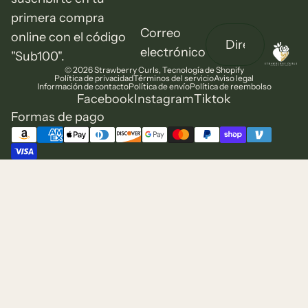
primera compra
Correo
online con el código
electrónico
"Sub100".
© 2026
Strawberry Curls
,
Tecnología de Shopify
Política de privacidad
Términos del servicio
Aviso legal
Información de contacto
Política de envío
Política de reembolso
Facebook
Instagram
Tiktok
Formas de pago