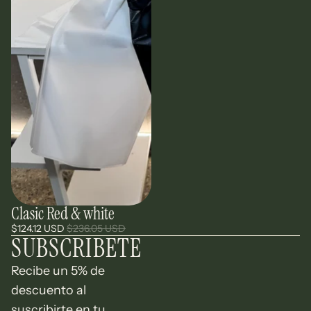
Clasic Red & white
Oferta
$124.12 USD
$236.05 USD
SUBSCRIBETE
Recibe un 5% de
descuento al
suscribirte en tu