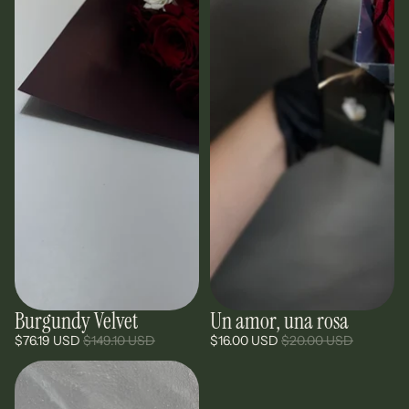
Burgundy Velvet
Un amor, una rosa
Oferta
Oferta
$76.19 USD
$149.10 USD
$16.00 USD
$20.00 USD