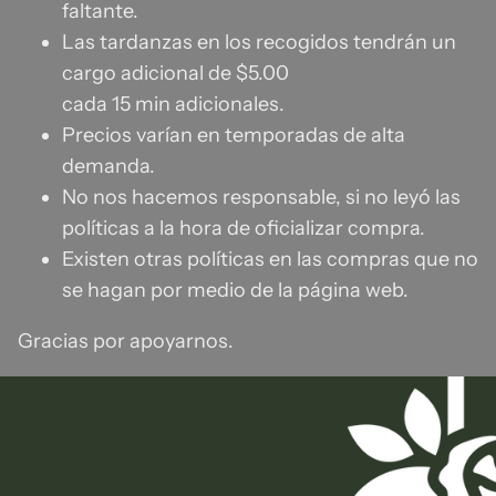
faltante.
Las tardanzas en los recogidos tendrán un
cargo adicional de $5.00
cada 15 min adicionales.
Precios varían en temporadas de alta
demanda.
No nos hacemos responsable, si no leyó las
políticas a la hora de oficializar compra.
Existen otras políticas en las compras que no
se hagan por medio de la página web.
Gracias por apoyarnos.