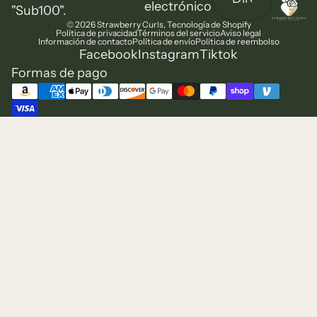
electrónico
"Sub100".
© 2026
Strawberry Curls
,
Tecnología de Shopify
Política de privacidad
Términos del servicio
Aviso legal
Información de contacto
Política de envío
Política de reembolso
Facebook
Instagram
Tiktok
Formas de pago