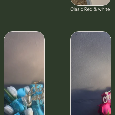
Oferta
Clasic Red & white