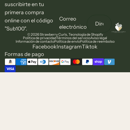
suscribirte en tu
primera compra
Correo
online con el código
electrónico
"Sub100".
© 2026
Strawberry Curls
,
Tecnología de Shopify
Política de privacidad
Términos del servicio
Aviso legal
Información de contacto
Política de envío
Política de reembolso
Facebook
Instagram
Tiktok
Formas de pago