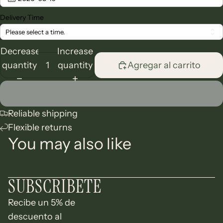
Delivery Time
Please select a time.
Decrease
Increase
quantity
quantity
Agregar al carrito
Reliable shipping
Flexible returns
You may also like
SUBSCRIBETE
Recibe un 5% de
descuento al