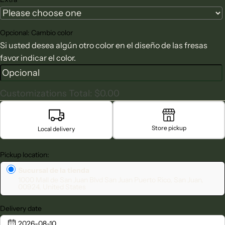
Opcional: Cambio color
Si usted desea algún otro color en el diseño de las fresas
favor indicar el color.
Customizations Total:
$0.00
Store pickup
Local delivery
Pickup location:
Sucursal de la tienda
1000 Mall de San Juan Blvd San Juan Puerto Rico, San Juan,
00924, United States
Delivery date
2026-08-10