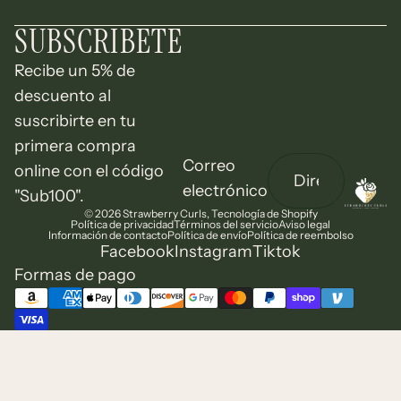
SUBSCRIBETE
Recibe un 5% de
descuento al
suscribirte en tu
primera compra
Correo
online con el código
electrónico
"Sub100".
© 2026
Strawberry Curls
,
Tecnología de Shopify
Política de privacidad
Términos del servicio
Aviso legal
Información de contacto
Política de envío
Política de reembolso
Facebook
Instagram
Tiktok
Formas de pago