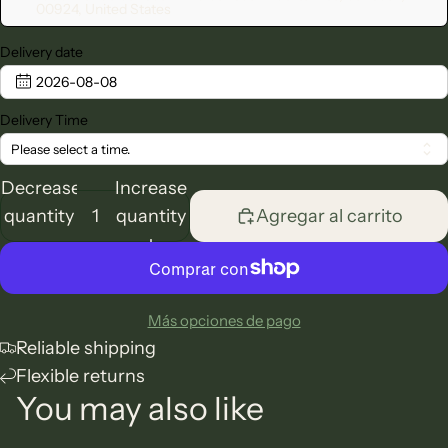
00924, United States
Delivery date
2026-08-08
Delivery Time
Please select a time.
Decrease
Increase
quantity
quantity
Agregar al carrito
Más opciones de pago
Reliable shipping
Flexible returns
You may also like