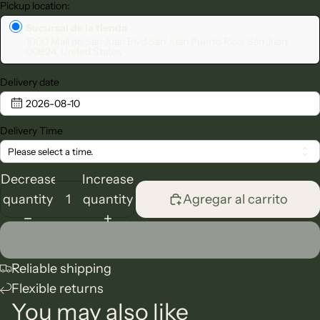
Pickup location:
Sucursal de la tienda
1000 Mall de San Juan Blvd San Juan Puerto Rico, San Juan,
00924, United States
Delivery date
2026-08-10
Delivery Time
Please select a time.
Decrease
Increase
quantity
quantity
Agregar al carrito
Reliable shipping
Flexible returns
You may also like