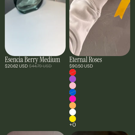
Esencia Berry Medium
Eternal Roses
Oferta
$20.62 USD
$44.79 USD
$90.50 USD