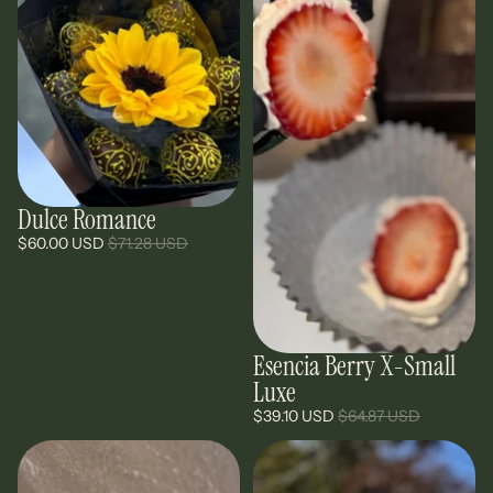
Dulce Romance
Oferta
$60.00 USD
$71.28 USD
Esencia Berry X-Small
Oferta
Luxe
$39.10 USD
$64.87 USD