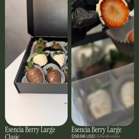
Esencia Berry Large
Esencia Berry Large
Oferta
Oferta
Clasic
$59.96 USD
$75.35 USD