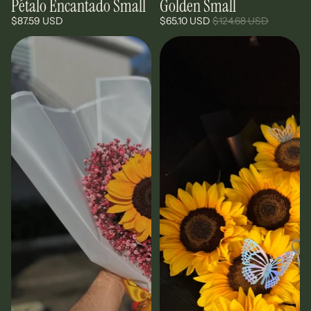
Pétalo Encantado Small
Golden Small
Oferta
$87.59 USD
$65.10 USD
$124.68 USD