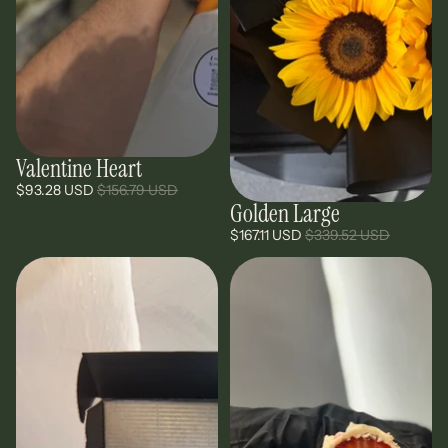
Valentine Heart
Oferta
$93.28 USD
$156.79 USD
Golden Large
Oferta
$167.11 USD
$339.52 USD