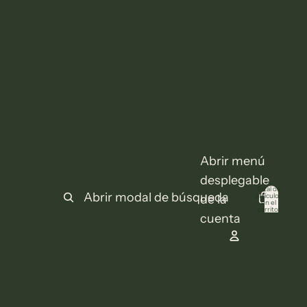
Abrir menú
desplegable
Total de
Abrir modal de búsqueda
artículos
de la
en el
0
carrito:
cuenta
0